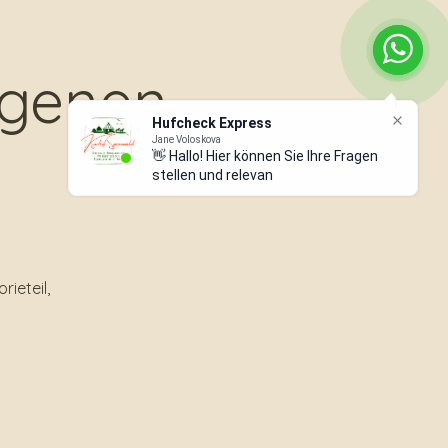
igenen
)
ieteil,