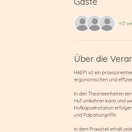
Gäste
+13 we
Über die Vera
HAEP1 ist ein praxisorienti
ergonomischen und effizie
In den Theorieeinheiten l
Huf umkehren kann und wie
Hufkapselrotation erfolg
und Palpationgriffe.
In dem Praxisteil erhält je