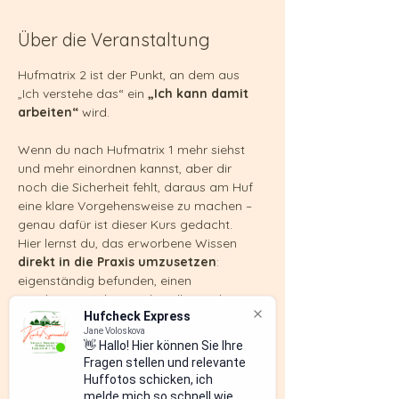
Über die Veranstaltung
Hufmatrix 2 ist der Punkt, an dem aus 
„Ich verstehe das“ ein 
„Ich kann damit 
arbeiten“
 wird.
Wenn du nach Hufmatrix 1 mehr siehst 
und mehr einordnen kannst, aber dir 
noch die Sicherheit fehlt, daraus am Huf 
eine klare Vorgehensweise zu machen – 
genau dafür ist dieser Kurs gedacht.
Hier lernst du, das erworbene Wissen 
direkt in die Praxis umzusetzen
: 
eigenständig befunden, einen 
Bearbeitungs- bzw. Behandlungsplan 
Hufcheck Express
erstellen und die Basistechniken am Huf 
Jane Voloskova
so anwenden, dass du Standard-
👋 Hallo! Hier können Sie Ihre
Hufsituationen betreuen und verbessern 
Fragen stellen und relevante
kannst.
Huffotos schicken, ich
melde mich so schnell wie