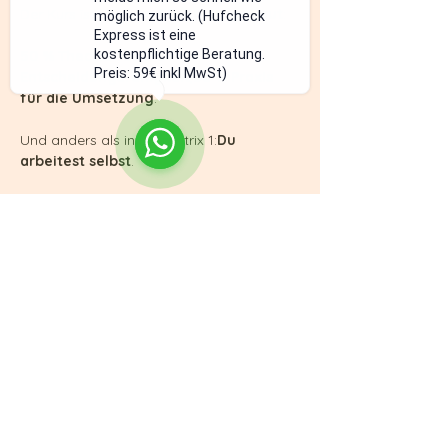
Der Kurs ist bewusst 
50/50 aufgebaut
:
möglich zurück. (Hufcheck
Express ist eine
kostenpflichtige Beratung.
50 % Theorie für die 
Preis: 59€ inkl MwSt)
Entscheidungsfähigkeit
,
50 % Praxis 
für die Umsetzung
.
Und anders als in Hufmatrix 1:
Du 
arbeitest selbst
.
Mehr anzeigen
Programmplan
10:00 - 13:00
3 Stunden
Theorieeinheit Sa
14:00 - 17:00
3 Stunden