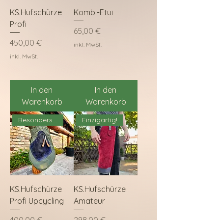
KS.Hufschürze
Kombi-Etui
Profi
Preis
65,00 €
Preis
450,00 €
inkl. MwSt.
inkl. MwSt.
In den
In den
Warenkorb
Warenkorb
Besonders nachhaltig!
Einzigartig!
KS.Hufschürze
KS.Hufschürze
Profi Upcycling
Amateur
Preis
Preis