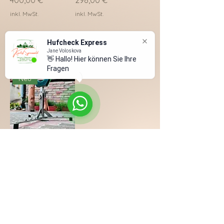
400,00 €
298,00 €
inkl. MwSt.
inkl. MwSt.
Hufcheck Express
In den
In den
Jane Voloskova
👋 Hallo! Hier können Sie Ihre
Warenkorb
Warenkorb
Fragen stelle
Neu
KS.Hufbock
Preis
350,00 €
inkl. MwSt.
In den